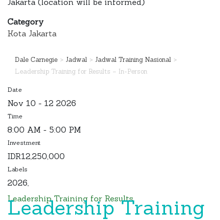
Jakarta (location will be informed)
Category
Kota Jakarta
>
>
>
Dale Carnegie
Jadwal
Jadwal Training Nasional
Leadership Training for Results – In-Person
Date
Nov 10 - 12 2026
Time
8:00 AM - 5:00 PM
Investment
IDR12,250,000
Labels
2026,
Leadership Training for Results
Leadership Training