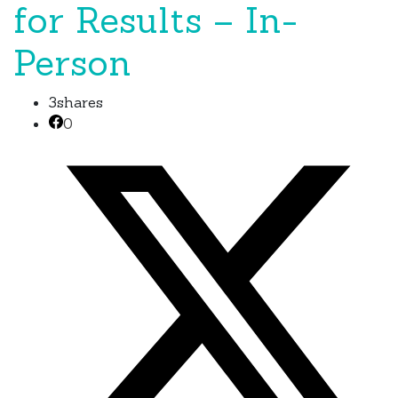
for Results – In-
Person
3
shares
0