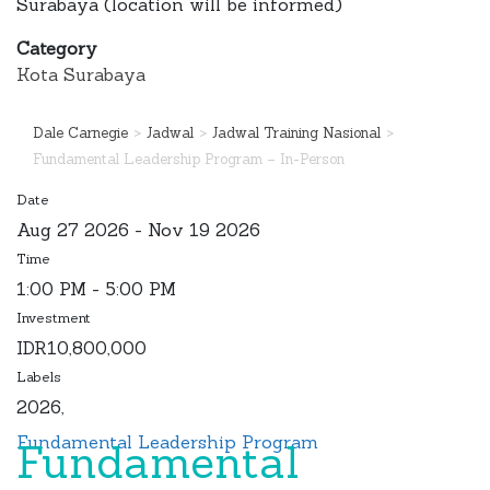
Surabaya (location will be informed)
Category
Kota Surabaya
>
>
>
Dale Carnegie
Jadwal
Jadwal Training Nasional
Fundamental Leadership Program – In-Person
Date
Aug 27 2026
- Nov 19 2026
Time
1:00 PM - 5:00 PM
Investment
IDR10,800,000
Labels
2026,
Fundamental Leadership Program
Fundamental