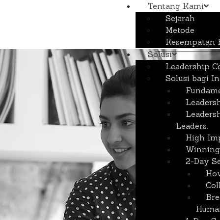
Tentang Kami
Sejarah
Metode
Kesempatan B
Solusi
Leadership C
Solusi bagi I
Fundame
Leadersh
Leadersh
Leaders.
High Imp
Winning 
2-Day S
How
Col
Bre
Human