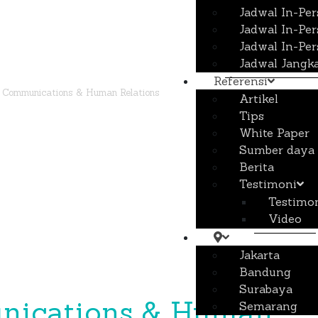
Jadwal In-Pe
Jadwal In-Pe
Jadwal In-Pe
Jadwal Jangk
Referensi
 Communications & Human Relations
Artikel
Tips
White Paper
Sumber daya
Berita
Testimoni
Testimo
Video
Jakarta
Bandung
Surabaya
nications & Human
Semarang