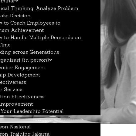
eminar
tical Thinking: Analyze Problem
ake Decision
 to Coach Employees to
mum Achievement
 to Handle Multiple Demands on
Time
ding across Generations
rganisasi (in person)
mber Engagement
hip Development
fectiveness
r Service
tion Effectiveness
 Improvement
Your Leadership Potential
son Nasional
son Training Jakarta