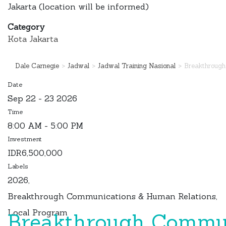
Jakarta (location will be informed)
Category
Kota Jakarta
>
>
>
Dale Carnegie
Jadwal
Jadwal Training Nasional
Breakthrough
Date
Sep 22 - 23 2026
Time
8:00 AM - 5:00 PM
Investment
IDR6,500,000
Labels
2026,
Breakthrough Communications & Human Relations,
Local Program
Breakthrough Commu