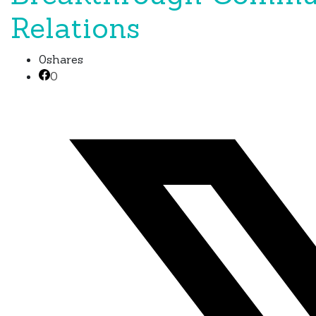
Relations
0
shares
0