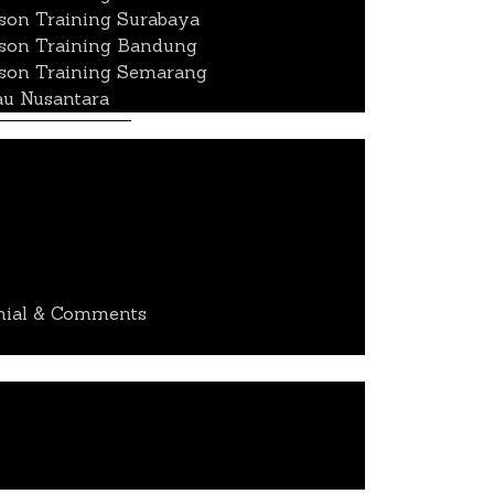
rson Training Surabaya
rson Training Bandung
rson Training Semarang
au Nusantara
nial & Comments