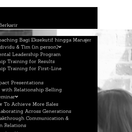
erkarir
oaching Bagi Eksekutif hingga Manajer
ndividu & Tim (in person)
ntal Leadership Program
ip Training for Results
ip Training for First-Line
act Presentations
with Relationship Selling
eminar
 To Achieve More Sales
laborating Across Generations
akthrough Communication &
 Relations