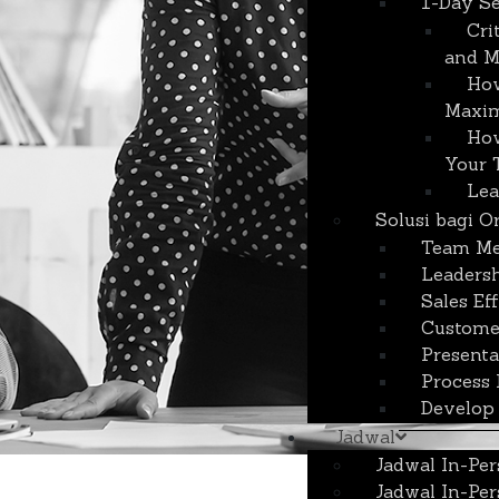
1-Day S
Cri
and M
How
Maxi
How
Your 
Lea
Solusi bagi O
Team Me
Leaders
Sales Ef
Custome
Presenta
Process
Develop 
Jadwal
Jadwal In-Per
Jadwal In-Per