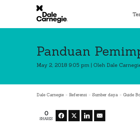
Te
Panduan Pemimp
May 2, 2018 9:05 pm
|
Oleh Dale Carnegi
>
>
>
Dale Carnegie
Referensi
Sumber daya
Guide B
0
SHARES