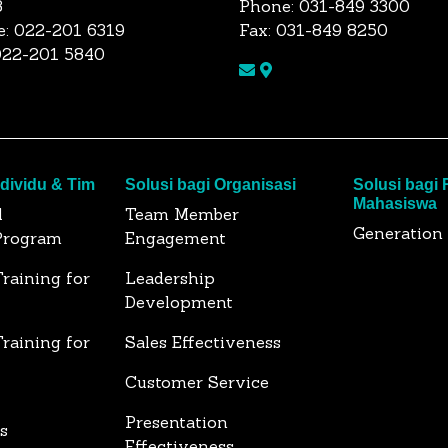
3
Phone: 031-849 3300
: 022-201 6319
Fax: 031-849 8250
022-201 5840
ndividu & Tim
Solusi bagi Organisasi
Solusi bagi
Mahasiswa
l
Team Member
Generation
Program
Engagement
raining for
Leadership
Development
raining for
Sales Effectiveness
Customer Service
Presentation
s
Effectiveness