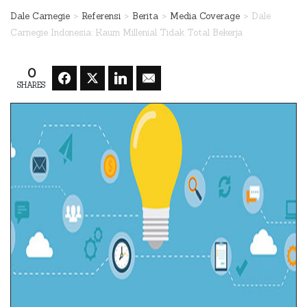
>
>
>
>
Dale Carnegie
Referensi
Berita
Media Coverage
Dale
Carnegie Indonesia: Kaum Millenial Tidak Total Bekerja
0
SHARES