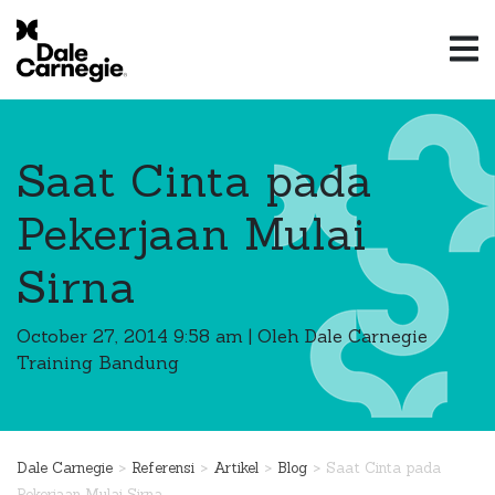
Saat Cinta pada
Pekerjaan Mulai
Sirna
October 27, 2014 9:58 am
|
Oleh Dale Carnegie
Training Bandung
>
>
>
>
Dale Carnegie
Referensi
Artikel
Blog
Saat Cinta pada
Pekerjaan Mulai Sirna