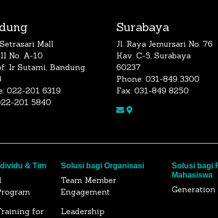
dung
Surabaya
Setrasari Mall
Jl. Raya Jemursari No. 76
 II No. A-10
Kav. C-5, Surabaya
rof. Ir Sutami, Bandung
60237
3
Phone: 031-849 3300
: 022-201 6319
Fax: 031-849 8250
022-201 5840
ndividu & Tim
Solusi bagi Organisasi
Solusi bagi
Mahasiswa
l
Team Member
Generation
Program
Engagement
raining for
Leadership