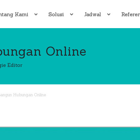
ntang Kami
Solusi
Jadwal
Referen
ungan Online
ie Editor
ngun Hubungan Online