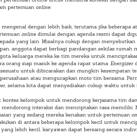
lam pertemuan
online
:
 mengenal dengan lebih baik, terutama jika beberapa a
ertemuan
online
dimulai dengan agenda resmi dapat di
epada yang lain. Misalnya cukup dengan menyebutkan 
apan, anggota dapat berbagi pandangan sekilas rumah 
ta keluarga mereka ke tim mereka untuk menciptakan 
a orang siap masuk ke agenda rapat utama.
Energizer
d
esuatu untuk dibicarakan dan mungkin kesempatan ter
perusahaan atau mengucapkan moto tim bersama. Perm
zer
, selama kita dapat menyediakan cukup waktu untuk it
 kontes kelompok untuk mendorong kerjasama tim dan 
mendorong interaksi dan menciptakan rasa memiliki. M
kaian yang sedang mereka kenakan untuk pertemuan
on
dilakukan di antara beberapa kelompok kecil untuk menc
 yang lebih kecil, karyawan dapat bersaing secara indivi