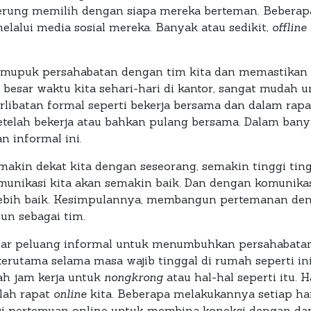
rung memilih dengan siapa mereka berteman. Beberapa 
alui media sosial mereka. Banyak atau sedikit,
offline
emupuk persahabatan dengan tim kita dan memastikan a
 besar waktu kita sehari-hari di kantor, sangat muda
ibatan formal seperti bekerja bersama dan dalam rapat-
telah bekerja atau bahkan pulang bersama. Dalam ban
 informal ini.
kin dekat kita dengan seseorang, semakin tinggi ting
unikasi kita akan semakin baik. Dan dengan komunikasi
 lebih baik. Kesimpulannya, membangun pertemanan den
pun sebagai tim.
sar peluang informal untuk menumbuhkan persahabatan s
terutama selama masa wajib tinggal di rumah seperti ini
ah jam kerja untuk
nongkrong
atau hal-hal seperti itu. 
lah rapat
online
kita. Beberapa melakukannya setiap hari
tasi pertemuan online untuk membina koneksi dengan dan 