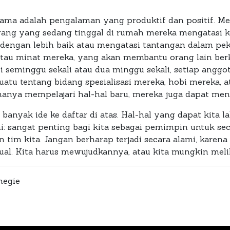
sama adalah pengalaman yang produktif dan positif. M
rang yang sedang tinggal di rumah mereka mengatasi 
dengan lebih baik atau mengatasi tantangan dalam pek
tau minat mereka, yang akan membantu orang lain berk
ti seminggu sekali atau dua minggu sekali, setiap angg
atu tentang bidang spesialisasi mereka, hobi mereka, a
 hanya mempelajari hal-hal baru, mereka juga dapat men
anyak ide ke daftar di atas. Hal-hal yang dapat kita 
 ini: sangat penting bagi kita sebagai pemimpin untuk se
im kita. Jangan berharap terjadi secara alami, karen
ual. Kita harus mewujudkannya, atau kita mungkin meliha
negie