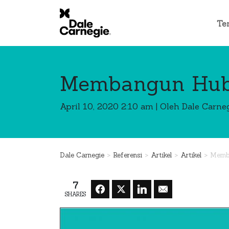
Te
Membangun Hub
April 10, 2020 2:10 am
|
Oleh Dale Carneg
>
>
>
>
Dale Carnegie
Referensi
Artikel
Artikel
Memba
7
SHARES