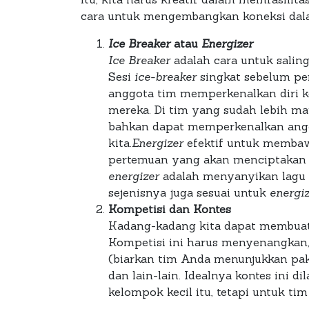
cara untuk mengembangkan koneksi da
Ice Breaker
atau
Energizer
Ice Breaker
adalah cara untuk saling
Sesi
ice-breaker
singkat sebelum p
anggota tim memperkenalkan diri k
mereka. Di tim yang sudah lebih m
bahkan dapat memperkenalkan anggo
kita.
Energizer
efektif untuk membaw
pertemuan yang akan menciptakan s
energizer
adalah menyanyikan lagu 
sejenisnya juga sesuai untuk
energi
Kompetisi dan Kontes
Kadang-kadang kita dapat membuat
Kompetisi ini harus menyenangkan, 
(biarkan tim Anda menunjukkan pa
dan lain-lain. Idealnya kontes ini 
kelompok kecil itu, tetapi untuk tim