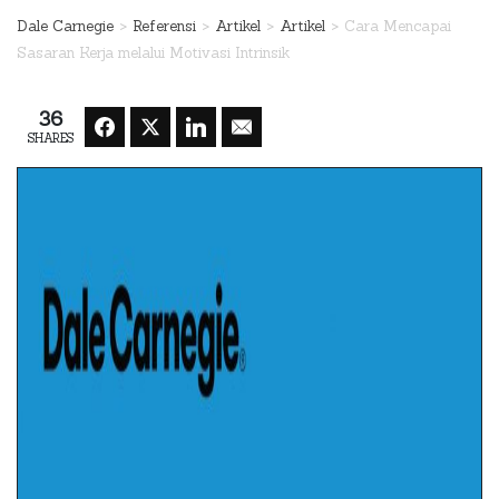
>
>
>
>
Dale Carnegie
Referensi
Artikel
Artikel
Cara Mencapai
Sasaran Kerja melalui Motivasi Intrinsik
36
SHARES